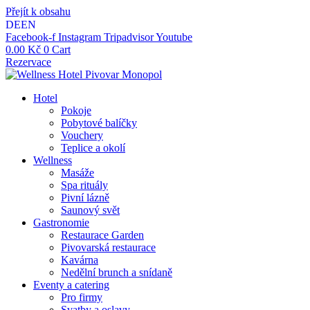
Přejít k obsahu
DE
EN
Facebook-f
Instagram
Tripadvisor
Youtube
0.00
Kč
0
Cart
Rezervace
Hotel
Pokoje
Pobytové balíčky
Vouchery
Teplice a okolí
Wellness
Masáže
Spa rituály
Pivní lázně
Saunový svět
Gastronomie
Restaurace Garden
Pivovarská restaurace
Kavárna
Nedělní brunch a snídaně
Eventy a catering
Pro firmy
Svatby a oslavy