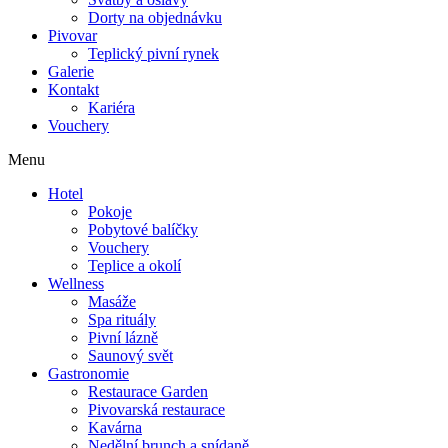
Dorty na objednávku
Pivovar
Teplický pivní rynek
Galerie
Kontakt
Kariéra
Vouchery
Menu
Hotel
Pokoje
Pobytové balíčky
Vouchery
Teplice a okolí
Wellness
Masáže
Spa rituály
Pivní lázně
Saunový svět
Gastronomie
Restaurace Garden
Pivovarská restaurace
Kavárna
Nedělní brunch a snídaně