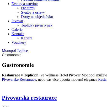
Eventy a catering
Pro firmy
Svatby a oslavy
Dorty na objednávku
Pivovar
Teplický pivní rynek
Galerie
Kontakt
Kariéra
Vouchery
Monopol Teplice
Gastronomie
Gastronomie
Restaurace v Teplicích:
ve Wellness Hotel Pivovar Monopol můžete nav
Pivovarské Restaurace
, nebo vás více upoutá moderní elegance
Resta
Pivovarská restaurace